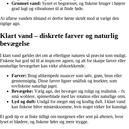
Grumset vand:
Synet er begrænset, og fiskene bruger i højere
grad lugt og vibrationer til at finde føde.
At aflæse vandets tilstand er derfor første skridt mod at vælge den
rigtige agn.
Klart vand – diskrete farver og naturlig
bevægelse
I klart vand gælder det om at efterligne naturen så præcist som muligt.
Fiskene har god tid til at inspicere agnen, og alt for skarpe farver eller
unaturlige bevægelser kan virke afskrækkende.
Farver:
Brug afdæmpede nuancer som sølv, grøn, brun eller
gennemsigtig. Disse farver ligner småfisk og insekter, som
rovfiskene naturligt jager.
Bevægelse:
Vælg agn, der bevæger sig roligt og realistisk – fx
små woblere, spinnerblade med lav rotation eller naturlige orm.
Lyd og duft:
Undgå for meget støj og kraftig duft. I klart vand
kan fiskene blive mistænksomme, hvis noget virker for kunstigt.
Et godt tip er at fiske tidligt om morgenen eller sent på aftenen, hvor
lyset er blødere, og fiskene føler sig mere trygge.