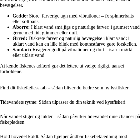
bevægelser.
Gedde:
Store, farverige agn med vibrationer – fx spinnerbaits
eller softbaits.
Aborre:
I klart vand små jigs og naturlige farver; i grumset vand
gerne med lidt glimmer eller duft.
Ørred:
Diskrete farver og naturlig bevægelse i klart vand; i
uklart vand kan en lille blink med kontrastfarve gøre forskellen.
Sandart:
Reagerer godt på vibrationer og duft – især i mørkt
eller uklart vand.
At kende fiskenes adfærd gør det lettere at vælge rigtigt, uanset
forholdene.
Find dit fiskefællesskab – sådan bliver du bedre som ny lystfisker
Tidevandets rytme: Sådan tilpasser du din teknik ved kystfiskeri
Når vandet stiger og falder – sådan påvirker tidevandet dine chancer på
fiskepladsen
Hold hovedet koldt: Sådan hjælper åndbar fiskebeklædning mod