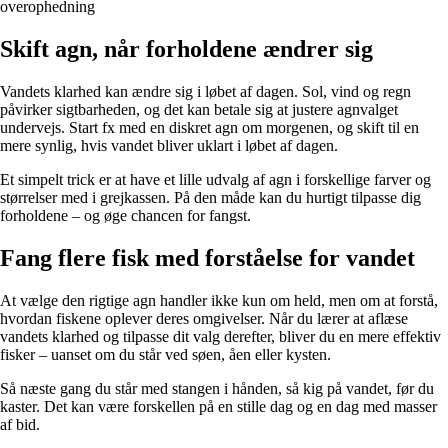
overophedning
Skift agn, når forholdene ændrer sig
Vandets klarhed kan ændre sig i løbet af dagen. Sol, vind og regn
påvirker sigtbarheden, og det kan betale sig at justere agnvalget
undervejs. Start fx med en diskret agn om morgenen, og skift til en
mere synlig, hvis vandet bliver uklart i løbet af dagen.
Et simpelt trick er at have et lille udvalg af agn i forskellige farver og
størrelser med i grejkassen. På den måde kan du hurtigt tilpasse dig
forholdene – og øge chancen for fangst.
Fang flere fisk med forståelse for vandet
At vælge den rigtige agn handler ikke kun om held, men om at forstå,
hvordan fiskene oplever deres omgivelser. Når du lærer at aflæse
vandets klarhed og tilpasse dit valg derefter, bliver du en mere effektiv
fisker – uanset om du står ved søen, åen eller kysten.
Så næste gang du står med stangen i hånden, så kig på vandet, før du
kaster. Det kan være forskellen på en stille dag og en dag med masser
af bid.