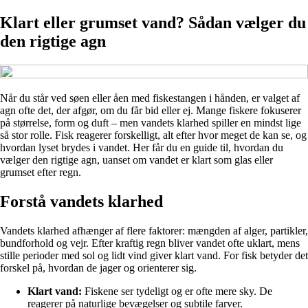
Klart eller grumset vand? Sådan vælger du
den rigtige agn
Når du står ved søen eller åen med fiskestangen i hånden, er valget af
agn ofte det, der afgør, om du får bid eller ej. Mange fiskere fokuserer
på størrelse, form og duft – men vandets klarhed spiller en mindst lige
så stor rolle. Fisk reagerer forskelligt, alt efter hvor meget de kan se, og
hvordan lyset brydes i vandet. Her får du en guide til, hvordan du
vælger den rigtige agn, uanset om vandet er klart som glas eller
grumset efter regn.
Forstå vandets klarhed
Vandets klarhed afhænger af flere faktorer: mængden af alger, partikler,
bundforhold og vejr. Efter kraftig regn bliver vandet ofte uklart, mens
stille perioder med sol og lidt vind giver klart vand. For fisk betyder det
forskel på, hvordan de jager og orienterer sig.
Klart vand:
Fiskene ser tydeligt og er ofte mere sky. De
reagerer på naturlige bevægelser og subtile farver.