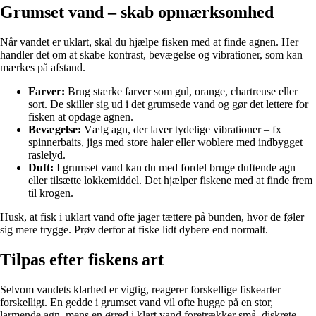
Grumset vand – skab opmærksomhed
Når vandet er uklart, skal du hjælpe fisken med at finde agnen. Her
handler det om at skabe kontrast, bevægelse og vibrationer, som kan
mærkes på afstand.
Farver:
Brug stærke farver som gul, orange, chartreuse eller
sort. De skiller sig ud i det grumsede vand og gør det lettere for
fisken at opdage agnen.
Bevægelse:
Vælg agn, der laver tydelige vibrationer – fx
spinnerbaits, jigs med store haler eller woblere med indbygget
raslelyd.
Duft:
I grumset vand kan du med fordel bruge duftende agn
eller tilsætte lokkemiddel. Det hjælper fiskene med at finde frem
til krogen.
Husk, at fisk i uklart vand ofte jager tættere på bunden, hvor de føler
sig mere trygge. Prøv derfor at fiske lidt dybere end normalt.
Tilpas efter fiskens art
Selvom vandets klarhed er vigtig, reagerer forskellige fiskearter
forskelligt. En gedde i grumset vand vil ofte hugge på en stor,
larmende agn, mens en ørred i klart vand foretrækker små, diskrete